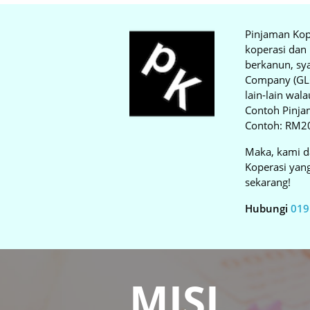
Pinjaman Kop
koperasi dan
berkanun, sy
Company (GLC)
lain-lain wa
Contoh Pinja
Contoh: RM20
Maka, kami d
Koperasi yan
sekarang!
Hubungi
019
MISI