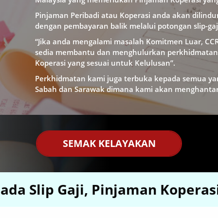
Pinjaman Peribadi atau Koperasi anda akan dilindu
dengan pembayaran balik melalui potongan slip-gaj
“Jika anda mengalami masalah Komitmen Luar, CCRI
sedia membantu dan menghulurkan perkhidmatan 
Koperasi yang sesuai untuk Kelulusan”.
Perkhidmatan kami juga terbuka kepada semua ya
Sabah dan Sarawak dimana kami akan menghantar 
SEMAK KELAYAKAN
ada Slip Gaji, Pinjaman Koperas