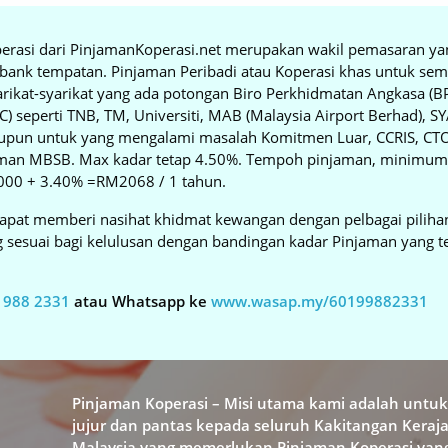
erasi dari PinjamanKoperasi.net merupakan wakil pemasaran yan
 bank tempatan. Pinjaman Peribadi atau Koperasi khas untuk sem
arikat-syarikat yang ada potongan Biro Perkhidmatan Angkasa (
 seperti TNB, TM, Universiti, MAB (Malaysia Airport Berhad), S
laupun untuk yang mengalami masalah Komitmen Luar, CCRIS, CTOS
man MBSB. Max kadar tetap 4.50%. Tempoh pinjaman, minimum
00 + 3.40% =RM2068 / 1 tahun.
apat memberi nasihat khidmat kewangan dengan pelbagai pilihan
g sesuai bagi kelulusan dengan bandingan kadar Pinjaman yang 
 988 2331
atau Whatsapp ke
www.wasap.my/60199882331
Pinjaman Koperasi – Misi utama kami adalah untu
jujur dan pantas kepada seluruh Kakitangan Kera
Malaysia yang memerlukan Pinjaman Koperasi yang