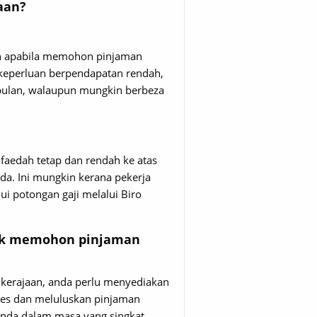
aan?
an apabila memohon pinjaman
n keperluan berpendapatan rendah,
bulan, walaupun mungkin berbeza
faedah tetap dan rendah ke atas
a. Ini mungkin kerana pekerja
i potongan gaji melalui Biro
uk memohon pinjaman
erajaan, anda perlu menyediakan
s dan meluluskan pinjaman
nda dalam masa yang singkat.