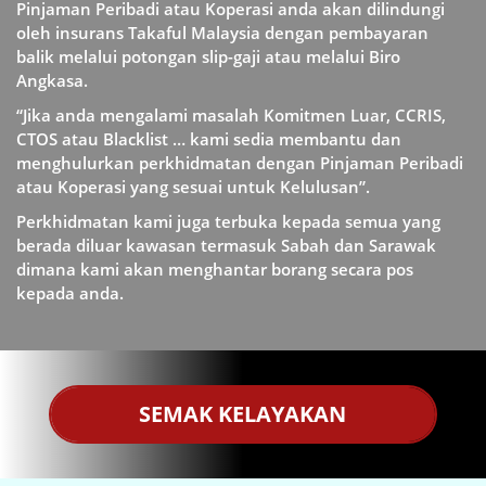
Pinjaman Peribadi atau Koperasi anda akan dilindungi
oleh insurans Takaful Malaysia dengan pembayaran
balik melalui potongan slip-gaji atau melalui Biro
Angkasa.
“Jika anda mengalami masalah Komitmen Luar, CCRIS,
CTOS atau Blacklist … kami sedia membantu dan
menghulurkan perkhidmatan dengan Pinjaman Peribadi
atau Koperasi yang sesuai untuk Kelulusan”.
Perkhidmatan kami juga terbuka kepada semua yang
berada diluar kawasan termasuk Sabah dan Sarawak
dimana kami akan menghantar borang secara pos
kepada anda.
SEMAK KELAYAKAN