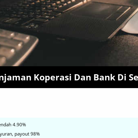
jaman Koperasi Dan Bank Di Se
endah 4.90%
i yuran, payout 98%