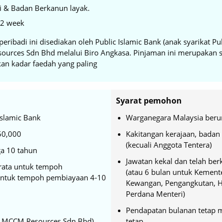
i & Badan Berkanun layak.
-2 week
eribadi ini disediakan oleh Public Islamic Bank (anak syarikat P
urces Sdn Bhd melalui Biro Angkasa. Pinjaman ini merupakan s
n kadar faedah yang paling
Syarat pemohon
Islamic Bank
Warganegara Malaysia beru
50,000
Kakitangan kerajaan, badan 
(kecuali Anggota Tentera)
a 10 tahun
Jawatan kekal dan telah b
rata untuk tempoh
(atau 6 bulan untuk Kemente
untuk tempoh pembiayaan 4-10
Kewangan, Pengangkutan, H
Perdana Menteri)
Pendapatan bulanan tetap
eh MCCM Resources Sdn Bhd)
tetap