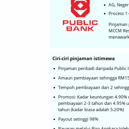
AG, Neger
Process 1
Pinjaman p
MCCM Reso
menawarka
Ciri-ciri pinjaman istimewa
Pinjaman peribadi daripada Public 
Amaun pembiayaan sehingga RM1
Tempoh pembiayaan dari 2 sehingg
Promosi: Kadar keuntungan 4.90% 
pembiayaan 2-3 tahun dan 4.95% 
tahun (kadar biasa adalah 5.20%)
Payout setinggi 98%
Bayaran melalui Biro Angkasa (ol